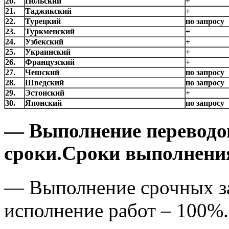
20.
Польский
+
21.
Таджикский
+
22.
Турецкий
по запросу
23.
Туркменский
+
24.
Узбекский
+
25.
Украинский
+
26.
Французский
+
27.
Чешский
по запросу
28.
Шведский
по запросу
29.
Эстонский
+
30.
Японский
по запросу
— Выполнение переводов
сроки.
Сроки выполнения
— Выполнение срочных за
исполнение работ – 100%.