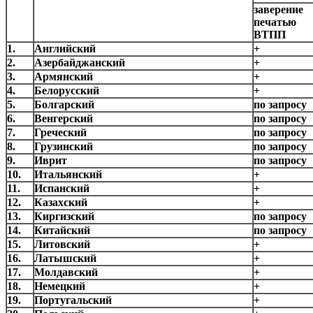
заверение
печатью
ВТПП
1.
Английский
+
2.
Азербайджанский
+
3.
Армянский
+
4.
Белорусский
+
5.
Болгарский
по запросу
6.
Венгерский
по запросу
7.
Греческий
по запросу
8.
Грузинский
по запросу
9.
Иврит
по запросу
10.
Итальянский
+
11.
Испанский
+
12.
Казахский
+
13.
Киргизский
по запросу
14.
Китайский
по запросу
15.
Литовский
+
16.
Латышский
+
17.
Молдавский
+
18.
Немецкий
+
19.
Португальский
+