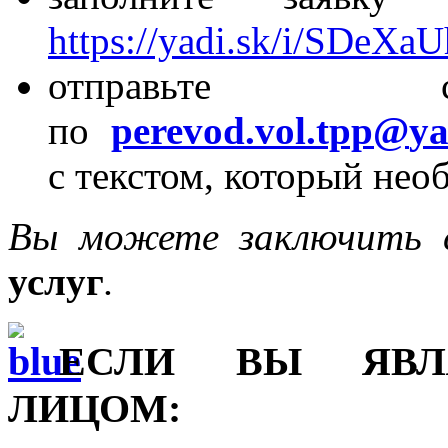
https://yadi.sk/i/SDeX
отправьте с
по
perevod
.
vol
.
tpp
@
y
с текстом, который нео
Вы можете заключить
услуг
.
ЕСЛИ ВЫ ЯВЛ
ЛИЦОМ: