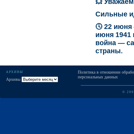
💥 Уважае
Сильные ид
🕓 22 июня
июня 1941 
война — са
страны.
АРХИВЫ
Политика в отношении обраб
персональных данных
Архивы
© 20