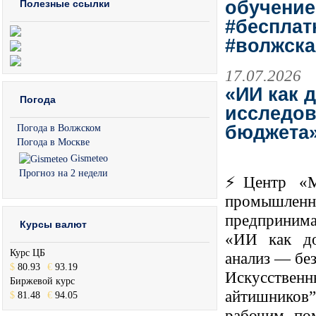
обучение
Полезные ссылки
#бесплат
#волжска
17.07.2026
«ИИ как 
Погода
исследов
бюджета
Погода в Волжском
Погода в Москве
Gismeteo
Прогноз на 2 недели
⚡️Центр «М
промышле
предпринима
Курсы валют
«ИИ как дос
Курс ЦБ
анализ — бе
$
80.93
€
93.19
Искусствен
Биржевой курс
айтишников
$
81.48
€
94.05
рабочим пом