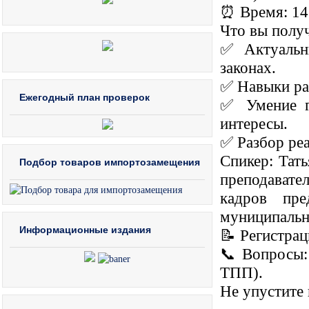
⏰ Время: 14
Что вы получ
✅ Актуальны
законах.
✅ Навыки ра
Ежегодный план проверок
✅ Умение г
интересы.
✅ Разбор реа
Спикер: Тат
Подбор товаров импортозамещения
преподават
кадров пре
муниципальн
Информационные издания
📝 Регистрац
📞 Вопросы:
ТПП).
Не упустите