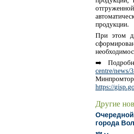
продукции, 
отгруженн
автоматичес
продукции.
При этом дл
сформиров
необходимост
➡️ Подроб
centre/news/
Минпромтор
https://gisp.
Другие но
Очередной
города Вол