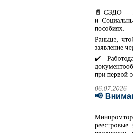
📄 СЭДО — э
и Социальн
пособиях.
Раньше, что
заявление че
✔️ Работод
документооб
при первой о
06.07.2026
📢 Внима
Минпромтор
реестровые 