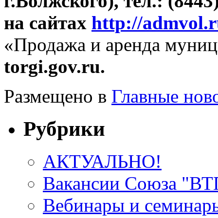
г.Волжского), тел.: (8443
на сайтах
http://аdmvol.
«Продажа и аренда муни
torgi.gov.ru.
Размещено в
Главные нов
Рубрики
АКТУАЛЬНО!
Вакансии Союза "В
Вебинары и семинар