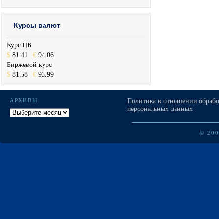
Курсы валют
Курс ЦБ
$
81.41
€
94.06
Биржевой курс
$
81.58
€
93.99
АРХИВЫ
Политика в отношении обраб
персональных данных
Архивы
© 20