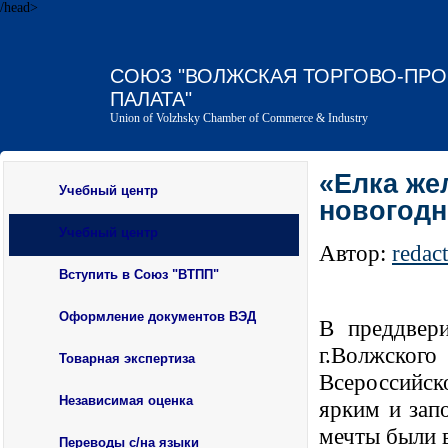
/head>
СОЮЗ "ВОЛЖСКАЯ ТОРГОВО-ПР
ПАЛАТА"
Union of Volzhsky Chamber of Commerce & Industry
«Елка же
Учебный центр
новогодн
Учебный центр
Автор:
redac
Вступить в Союз "ВТПП"
Оформление документов ВЭД
В преддвери
г.Волжског
Товарная экспертиза
Всероссийск
Независимая оценка
ярким и зап
мечты были 
Переводы с/на языки