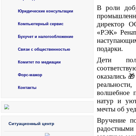
В роли доб
Юридические консультации
промышленно
директор 
Компьютерный сервис
«РЭК» Ренат
Бухучет и налогообложение
наступающи
подарки.
Связи с общественностью
Дети пол
Комитет по медиации
соответству
Форс-мажор
оказались 
реальности
Контакты
волшебное п
натур и ую
мечты об уе
Вручение п
Ситуационный центр
радостными