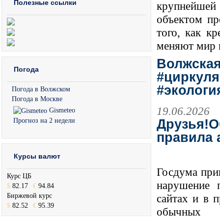
Полезные ссылки
крупнейшей
объектом пр
того, как к
меняют мир 
Волжская
Погода
#циркуля
#экологи
Погода в Волжском
Погода в Москве
19.06.2026
Gismeteo
Прогноз на 2 недели
Друзья!О
правила 
Курсы валют
Госдума прин
Курс ЦБ
нарушение п
$
82.17
€
94.84
Биржевой курс
сайтах и в 
$
82.52
€
95.39
обычных п