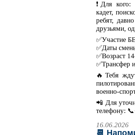
❗Для кого: 
кадет, поиск
ребят, давн
друзьями, о
✅Участие 
✅Даты смены
✅Возраст 14
✅Трансфер из
🔥Тебя ждут
пилотировани
военно-спор
📲 Для уточн
телефону: 
16.06.2026
📆 Напом