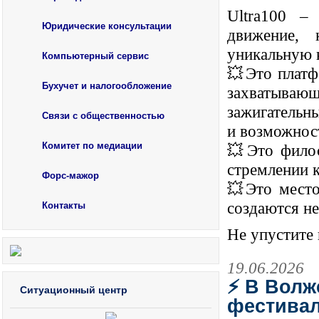
Ultra100 –
Юридические консультации
движение, 
уникальную 
Компьютерный сервис
💥Это платф
Бухучет и налогообложение
захватываю
зажигательн
Связи с общественностью
и возможност
Комитет по медиации
💥Это филос
стремлении 
Форс-мажор
💥Это место
создаются н
Контакты
Не упустите 
19.06.2026
⚡️ В Вол
Ситуационный центр
фестиваль