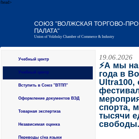
/head>
СОЮЗ "ВОЛЖСКАЯ ТОРГОВО-ПР
ПАЛАТА"
Union of Volzhsky Chamber of Commerce & Industry
19.06.2026
Учебный центр
⚡А мы на
года в В
Учебный центр
Ultra100
Вступить в Союз "ВТПП"
фестивал
мероприя
Оформление документов ВЭД
спорта, 
Товарная экспертиза
тысячи е
свободы
Независимая оценка
Переводы с/на языки