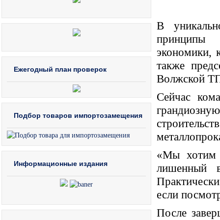
В уникальн
принципы и
экономики, к
также предс
Ежегодный план проверок
Волжской Т
Сейчас кома
грандиозн
Подбор товаров импортозамещения
строитель
металлопрок
«Мы хотим 
Информационные издания
лишенный в
Практически
если посмотр
После завер