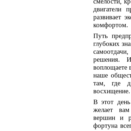
смелости, кр
двигатели п
развивает э
комфортом.
Путь предпр
глубоких зна
самоотдачи
решения. И
воплощаете в
наше общест
там, где д
восхищение.
В этот день
желает вам
вершин и р
фортуна всег