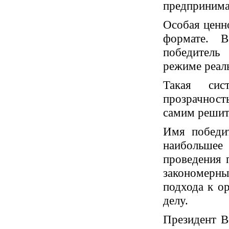
предпринима
Особая ценн
формате. В
победитель
режиме реал
Такая сис
прозрачнос
самим решит
Имя победит
наибольшее 
проведения 
закономерн
подхода к о
делу.
Президент В