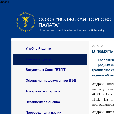
/head>
СОЮЗ "ВОЛЖСКАЯ ТОРГОВ
ПАЛАТА"
Union of Volzhsky Chamber of Commerce & Industry
22.11.2021
Учебный центр
В память
Учебный центр
Коллектив
родным и 
Вступить в Союз "ВТПП"
трагическое с
научной обще
Оформление документов ВЭД
Андрей Никол
институт, сп
Товарная экспертиза
АСУП «Волжск
ТПП. На пр
Независимая оценка
программиров
Андрей Никол
Переводы с/на языки