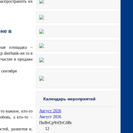
аспространить их
не в
ная площадка –
.sberbank-ast.ru в
участие в продаже
 сентября
Календарь мероприятий
Август 2026
то важное, кто-то
Август 2026
юбовь, а кто-то −
Пн
Вт
Ср
Чт
Пт
Сб
Вс
1
2
тей, развития и,