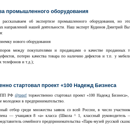
за промышленного оборудования
 рассказываем об экспертизе промышленного оборудования, но эт
ых направлений нашей деятельности. Наш эксперт Кудинов Дмитрий Ва
я:
риемку нового оборудования
споров между покупателями и продавцами о качестве проданных т
ефектов, потерю качества товара по наличию дефектов и т.п. у мебели
 телефонов и т.д.);
енно стартовал проект «100 Надежд Бизнеса
 ТПП РФ
@tpprf
торжественно стартовал проект «100 Надежд Бизнеса»,
е молодежи в предпринимательство.
зный отбор среди множества заявок со всей России, в число участни
лена — учащаяся 8 «а» класса (Школа ^ 1, классный руководитель
редставитель семейного предпринимательства «Парк-музей русской сказ