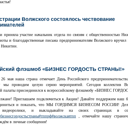
частья!
страции Волжского состоялось чествование
имателей
и приняла участие начальник отдела по связям с общественностью Ни
моты и благодарственные письма предпринимателям Волжского вручил 
н Никитин.
ийский флэшмоб «БИЗНЕС ГОРДОСТЬ СТРАНЫ!»
 26 мая наша страна отмечает День Российского предпринимательств
у мы проводим целую серию мероприятий. Сегодня коллектив Во
й палаты присоединился к всероссийскому флэшмобу «БИЗНЕС ГОРД
лжане! Приглашаем подключиться к Акции! Давайте поддержим наш б
диниться и показать, что МЫ ГОРДИМСЯ БИЗНЕСОМ РОССИИ! Дела
е видеоролики, и выкладывайте на своих страницах в со
#бизнесгордостьстраны
#тппрф
#волжскаятпп
, отмечайте нашу странич
ждём в личные сообщения!