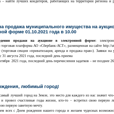
а – найти лучших кондитеров, работающих на территории региона и р
а продажа муниципального имущества на аукцио
ой форме 01.10.2021 года в 10.00
едения продажи на аукционе в электронной форме:
электрон
 торговая платформа АО «Сбербанк-АСТ», размещенная на сайте http://utp
 (торговая секция «приватизация, аренда и продажа прав»). Заявки на 
 31 августа 2021 года, последний день приема
ентября 2021 года, последний день перечисления задатков – не позднее 26
ождения, любимый город!
мый лучший город на Земле, это место для каждого из нас значит что-
я и провел счастливые годы жизни, кто-то − встретил свою первую л
вою первую заветную мечту.
ем всех с Днем рождения нашего города и желаем чудесных возможнос