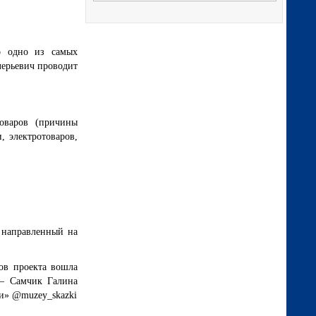
о одно из самых
лерьевич проводит
оваров (причины
, электротоваров,
 направленный на
ков проекта вошла
 — Самчик Галина
ки» @muzey_skazki