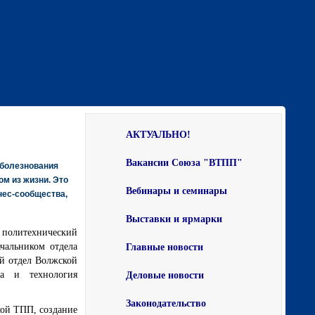
АКТУАЛЬНО!
Вакансии Союза "ВТПП"
оболезнования
м из жизни. Это
Вебинары и семинары
знес-сообщества,
Выставки и ярмарки
 политехнический
чальником отдела
Главные новости
ий отдел Волжской
а и технология
Деловые новости
Законодательство
кой ТПП, создание