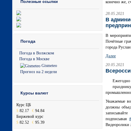
Полезные ссылки
конечно же, с
28.05.2021
В админи
предприн
В мероприяти
Погода
Почётные гра
города Русла
Погода в Волжском
Далее
Погода в Москве
20.05.2021
Gismeteo
Всеросс
Прогноз на 2 недели
Ежегодно
праздник
промышленно
Курсы валют
Уважаемые во
Курс ЦБ
должны объе
$
82.17
€
94.84
записывайт
Биржевой курс
подписывая
$
82.52
€
95.39
Видеоролики 