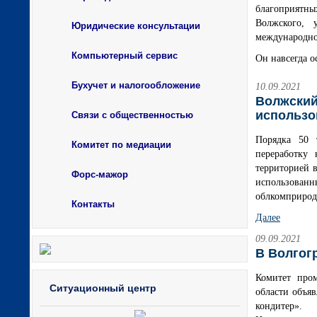
благоприятны
Волжского, 
Юридические консультации
международно
Компьютерный сервис
Он навсегда о
Бухучет и налогообложение
10.09.2021
Волжский
использо
Связи с общественностью
Порядка 50 
Комитет по медиации
переработку
территорией 
Форс-мажор
использован
облкомприрод
Контакты
Далее
09.09.2021
В Волгог
Комитет пром
Ситуационный центр
области объя
кондитер».