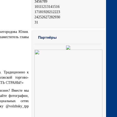
3
4
5
6
7
8
9
10
11
12
13
14
15
16
17
18
19
20
21
22
23
24
25
26
27
28
29
30
31
жегородова Юлия.
заместитель главы
Партнёры
а. Традиционно к
лжской торгово-
ОСТЬ СТРАНЫ!»
изнес! Вместе мы
йте фотографии,
циальных сетях
ку @volzhsky_tpp