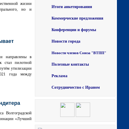
щественной жизни
Итоги анкетирования
ерального, но и
Коммерческие предложения
Конференции и форумы
ывает
Новости города
Новости членов Союза "ВТПП"
 и направлены в
ик стал пилотной
Полезные контакты
 путём утилизации
021 года между
Реклама
Сотрудничество с Ираном
ондитера
са Волгоградской
оминации «Лучший