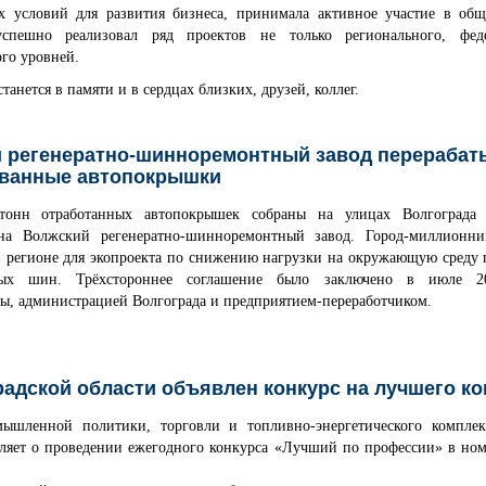
х условий для развития бизнеса, принимала активное участие в об
успешно реализовал ряд проектов не только регионального, фед
го уровней.
станется в памяти и в сердцах близких, друзей, коллег.
 регенератно-шинноремонтный завод перерабат
ванные автопокрышки
тонн отработанных автопокрышек собраны на улицах Волгограда
 на Волжский регенератно-шинноремонтный завод. Город-миллионн
в регионе для экопроекта по снижению нагрузки на окружающую среду
ных шин. Трёхстороннее соглашение было заключено в июле 2
ы, администрацией Волгограда и предприятием-переработчиком.
радской области объявлен конкурс на лучшего к
ышленной политики, торговли и топливно-энергетического комплек
вляет о проведении ежегодного конкурса «Лучший по профессии» в н