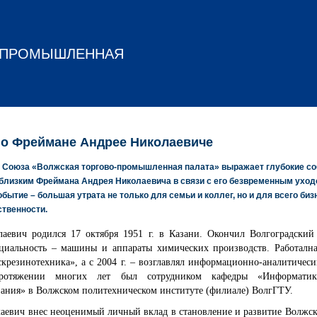
О-ПРОМЫШЛЕННАЯ
 о Фреймане Андрее Николаевиче
 Союза «Волжская торгово-промышленная палата» выражает глубокие с
близким Фреймана Андрея Николаевича в связи с его безвременным уходо
обытие – большая утрата не только для семьи и коллег, но и для всего би
ственности.
аевич родился 17 октября 1951 г. в Казани. Окончил Волгоградский
ециальность – машины и аппараты химических производств. Работална
резинотехника», а с 2004 г. – возглавлял информационно-аналитичес
отяжении многих лет был сотрудником кафедры «Информатик
ания» в Волжском политехническом институте (филиале) ВолгГТУ.
аевич внес неоценимый личный вклад в становление и развитие Волжс