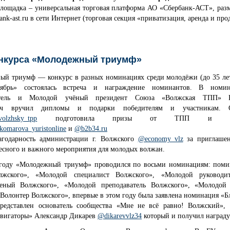
площадка – универсальная торговая платформа АО «Сбербанк-АСТ», раз
rbank-ast.ru в сети Интернет (торговая секция «приватизация, аренда и про
нкурса «Молодежный триумф»
й триумф — конкурс в разных номинациях среди молодёжи (до 35 лет)
брь» состоялась встреча и награждение номинантов. В номин
атель и Молодой учёный президент Союза «Волжская ТПП» 
вич вручил дипломы и подарки победителям и участникам. 
olzhsky_tpp
подготовила призы от ТПП и от 
komarova_yuristonline
и
@b2b34.ru
агодарность администрации г. Волжского
@economy_vlz
за приглаше
есного и важного мероприятия для молодых волжан.
году «Молодежный триумф» проводился по восьми номинациям: пом
лжского», «Молодой специалист Волжского», «Молодой руководит
еный Волжского», «Молодой преподаватель Волжского», «Молодой 
Волонтер Волжского», впервые в этом году была заявлена номинация «Б
едставлен основатель сообщества «Мне не всё равно! Волжский», 
авигаторы» Александр Дикарев
@dikarevvlz34
который и получил награду