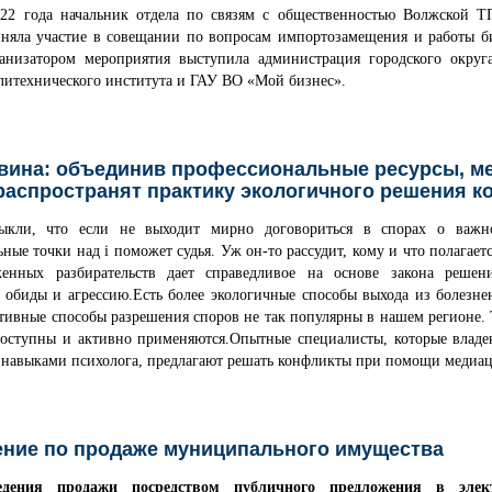
022 года начальник отдела по связям с общественностью Волжской 
яла участие в совещании по вопросам импортозамещения и работы би
анизатором мероприятия выступила администрация городского округ
литехнического института и ГАУ ВО «Мой бизнес».
вина: объединив профессиональные ресурсы, м
распространят практику экологичного решения 
кли, что если не выходит мирно договориться в спорах о важно
ьные точки над i поможет судья. Уж он-то рассудит, кому и что полагает
енных разбирательств дает справедливое на основе закона решен
т обиды и агрессию.Есть более экологичные способы выхода из болезн
тивные способы разрешения споров не так популярны в нашем регионе. 
доступны и активно применяются.Опытные специалисты, которые влад
 навыками психолога, предлагают решать конфликты при помощи медиа
ние по продаже муниципального имущества
едения продажи посредством публичного предложения в элек