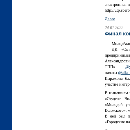
электронная 
http://utp.sbe
Далее
24.01.2022
Финал ко
Молодёжны
ДК «Октя
предприним
Александро
ТПП»
@v
палаты
@alla_
Выражаем бл
участие интер
В нынешнем 
«Студент Во
«Молодой уч
Волжского», «
В ней был пр
«Городские н