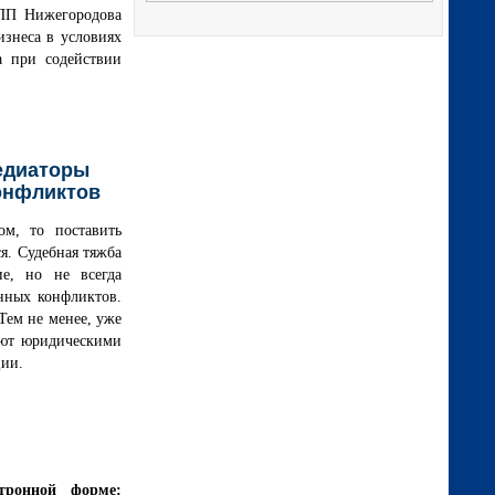
ТПП Нижегородова
знеса в условиях
а при содействии
едиаторы
конфликтов
м, то поставить
ся. Судебная тяжба
ие, но не всегда
енных конфликтов.
Тем не менее, уже
еют юридическими
ции.
тронной форме: