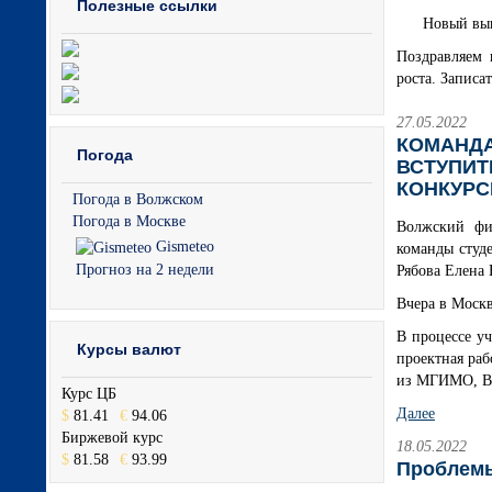
Полезные ссылки
Новый вып
Поздравляем 
роста. Записа
27.05.2022
КОМАНДА
Погода
ВСТУПИТ
КОНКУРС
Погода в Волжском
Погода в Москве
Волжский фи
Gismeteo
команды студ
Прогноз на 2 недели
Рябова Елена
Вчера в Москв
В процессе уч
Курсы валют
проектная раб
из МГИМО, В
Курс ЦБ
Далее
$
81.41
€
94.06
Биржевой курс
18.05.2022
$
81.58
€
93.99
Проблемы