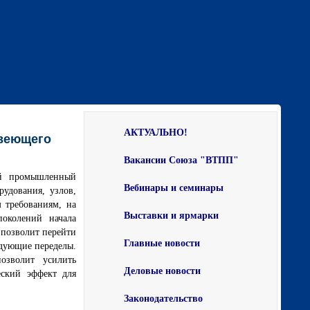
АКТУАЛЬНО!
авеющего
Вакансии Союза "ВТПП"
ый промышленный
Вебинары и семинары
удования, узлов,
 требованиям, на
Выставки и ярмарки
поколений начала
 позволит перейти
Главные новости
едующие переделы.
озволит усилить
Деловые новости
еский эффект для
Законодательство