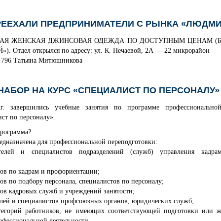
РЕЕХАЛИ ПРЕДПРИНИМАТЕЛИ С РЫНКА «ЛЮДМ
АЯ ЖЕНСКАЯ ДЖИНСОВАЯ ОДЕЖДА ПО ДОСТУПНЫМ ЦЕНАМ (
 Отдел открылся по адресу: ул. К. Нечаевой, 2А — 22 микрорайон
9-796 Татьяна Митюшникова
НАБОР НА КУРС «СПЕЦИАЛИСТ ПО ПЕРСОНАЛУ»
22г. завершились учебные занятия по программе профессионально
ст по персоналу».
программа?
едназначена для профессиональной переподготовки:
елей и специалистов подразделений (служб) управления кадр
;
ов по кадрам и профориентации;
в по подбору персонала, специалистов по персоналу;
ов кадровых служб и учреждений занятости;
лей и специалистов профсоюзных органов, юридических служб;
егорий работников, не имеющих соответствующей подготовки или 
офессиональной деятельности.