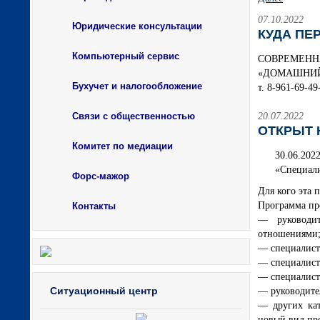
07.10.2022
Юридические консультации
КУДА ПЕ
Компьютерный сервис
СОВРЕМЕНН
«ДОМАШНИЙ»).
Бухучет и налогообложение
т. 8-961-69-4
Связи с общественностью
20.07.2022
ОТКРЫТ 
Комитет по медиации
30.06.20
«Специали
Форс-мажор
Для кого эта 
Программа пр
Контакты
— руководит
отношениями
— специалист
— специалисто
— специалист
Ситуационный центр
— руководите
— других кат
новый вид пр