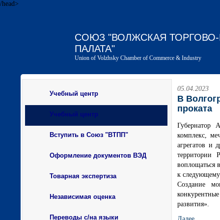
/head>
СОЮЗ "ВОЛЖСКАЯ ТОРГОВ
ПАЛАТА"
Union of Volzhsky Chamber of Commerce & Industry
05.04.2023
Учебный центр
В Волгог
проката
Учебный центр
Губернатор 
Вступить в Союз "ВТПП"
комплекс, ме
агрегатов и 
территории Р
Оформление документов ВЭД
воплощаться в
к следующему 
Товарная экспертиза
Создание мо
конкурентные
Независимая оценка
развития».
Переводы с/на языки
Далее