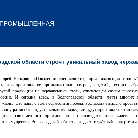
О-ПРОМЫШЛЕННАЯ
радской области строят уникальный завод нерж
Андрей Бочаров: «Поколения специалистов, представляющих мощн
чтали о производстве промышленных товаров, изделий, техники, обор
другой продукции из нержавеющей стали, отвечающей самым высоким
оссии. И сегодня здесь, в Волгоградской области, мечта многих 
 жизнь. Это наша с вами совместная победа. Реализация нашего проекта
этапу развития: индустриальному парку, где будут производиться посл
щного современного промышленного-производственного кластера п
 преимущества Волгоградской области и даст серьёзный синергетич