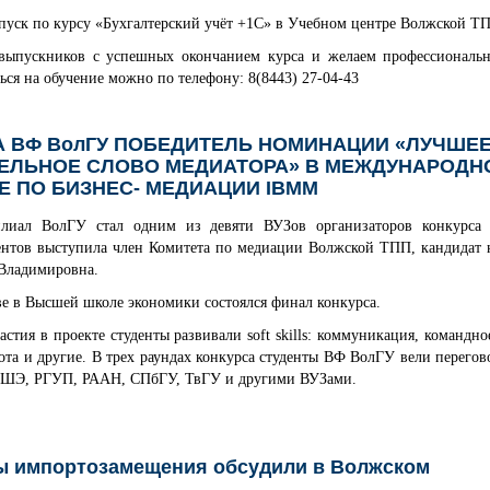
уск по курсу «Бухгалтерский учёт +1С» в Учебном центре Волжской Т
выпускников с успешных окончанием курса и желаем профессиональн
ться на обучение можно по телефону: 8(8443) 27-04-43
 ВФ ВолГУ ПОБЕДИТЕЛЬ НОМИНАЦИИ «ЛУЧШЕ
ЕЛЬНОЕ СЛОВО МЕДИАТОРА» В МЕЖДУНАРОДН
Е ПО БИЗНЕС- МЕДИАЦИИ IBMM
лиал ВолГУ стал одним из девяти ВУЗов организаторов конкурса
ентов выступила член Комитета по медиации Волжской ТПП, кандидат 
 Владимировна.
е в Высшей школе экономики состоялся финал конкурса.
астия в проекте студенты развивали soft skills: коммуникация, командн
ота и другие. В трех раундах конкурса студенты ВФ ВолГУ вели перегов
ШЭ, РГУП, РААН, СПбГУ, ТвГУ и другими ВУЗами.
 импортозамещения обсудили в Волжском