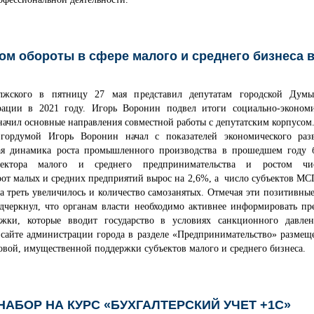
ом обороты в сфере малого и среднего бизнеса 
лжского в пятницу 27 мая представил депутатам городской Думы
рации в 2021 году. Игорь Воронин подвел итоги социально-экономи
начил основные направления совместной работы с депутатским корпусом
гордумой Игорь Воронин начал с показателей экономического раз
я динамика роста промышленного производства в прошедшем году 
ектора малого и среднего предпринимательства и ростом чис
рот малых и средних предприятий вырос на 2,6%, а число субъектов М
а треть увеличилось и количество самозанятых. Отмечая эти позитивные
дчеркнул, что органам власти необходимо активнее информировать пр
жки, которые вводит государство в условиях санкционного давле
сайте администрации города в разделе «Предпринимательство» размещ
овой, имущественной поддержки субъектов малого и среднего бизнеса.
НАБОР НА КУРС «БУХГАЛТЕРСКИЙ УЧЕТ +1С»