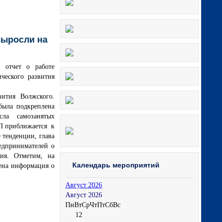
выросли на
 отчет о работе
ческого развития
.
вития Волжского.
была подкреплена
ла самозанятых
СП приближается к
 тенденции, глава
едпринимателей о
ния. Отметим, на
Календарь мероприятий
ена информация о
Август 2026
Август 2026
Пн
Вт
Ср
Чт
Пт
Сб
Вс
1
2