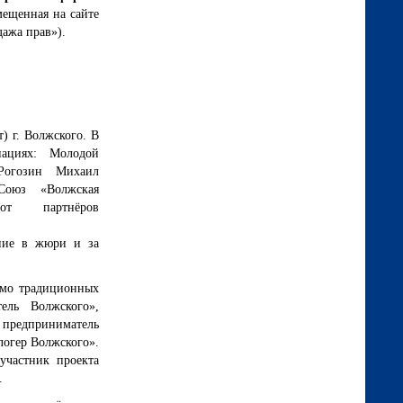
мещенная на сайте
дажа прав»).
 г. Волжского. В
ациях: Молодой
Рогозин Михаил
Союз «Волжская
партнёров
ние в жюри и за
имо традиционных
ель Волжского»,
предприниматель
логер Волжского».
участник проекта
.